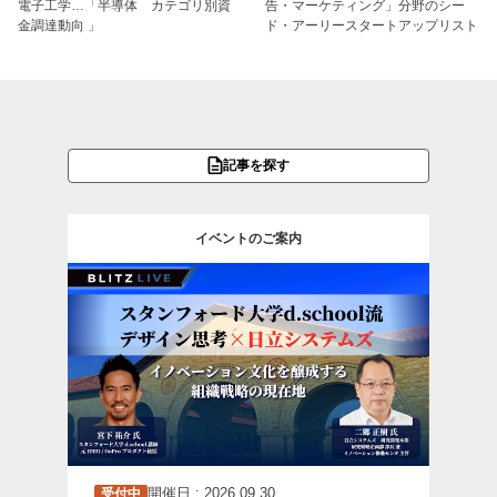
電子工学…「半導体 カテゴリ別資
告・マーケティング」分野のシー
金調達動向 」
ド・アーリースタートアップリスト
記事を探す
イベントのご案内
開催日 : 2026.09.30
受付中