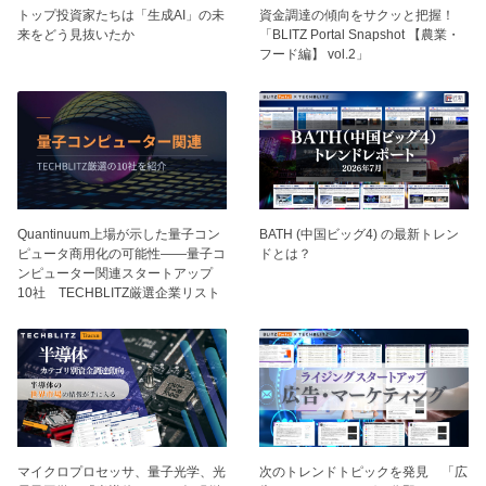
トップ投資家たちは「生成AI」の未
資⾦調達の傾向をサクッと把握！
来をどう見抜いたか
「BLITZ Portal Snapshot 【農業・
フード編】 vol.2」
BATH (中国ビッグ4) の最新トレン
Quantinuum上場が示した量子コン
ドとは？
ピュータ商用化の可能性——量子コ
ンピューター関連スタートアップ
10社 TECHBLITZ厳選企業リスト
マイクロプロセッサ、量子光学、光
次のトレンドトピックを発見 「広