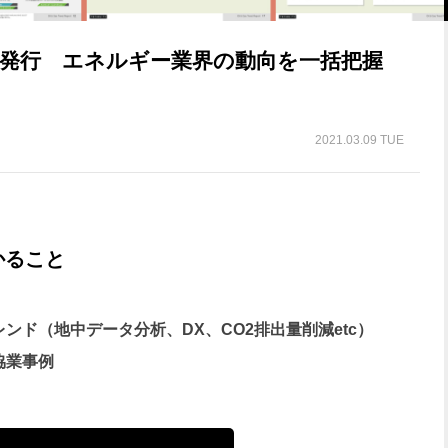
Report」発行 エネルギー業界の動向を一括把握
2021.03.09 TUE
かること
ンド（地中データ分析、DX、CO2排出量削減etc）
協業事例