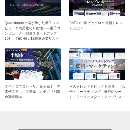
BATH (中国ビッグ4) の最新トレン
Quantinuum上場が示した量子コン
ドとは？
ピュータ商用化の可能性——量子コ
ンピューター関連スタートアップ
10社 TECHBLITZ厳選企業リスト
マイクロプロセッサ、量子光学、光
次のトレンドトピックを発見 「広
電子工学…「半導体 カテゴリ別資
告・マーケティング」分野のシー
金調達動向 」
ド・アーリースタートアップリスト