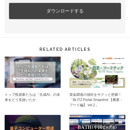
RELATED ARTICLES
トップ投資家たちは「生成AI」の未
資⾦調達の傾向をサクッと把握！
来をどう見抜いたか
「BLITZ Portal Snapshot 【農業・
フード編】 vol.2」