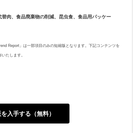
代替肉、食品廃棄物の削減、昆虫食、食品用パッケー
h Trend Report」は一部項目のみの短縮版となります。下記コンテンツを
布いたします。
版を入手する（無料）