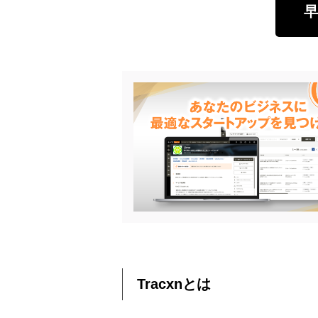
早
Tracxnとは