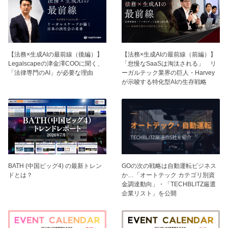
【法務×生成AIの最前線（後編）】
【法務×生成AIの最前線（前編）】
Legalscapeの津金澤COOに聞く、
「怠慢なSaaSは淘汰される」 リ
「法律専門のAI」が必要な理由
ーガルテック業界の巨人・Harvey
が示唆する特化型AIの生存戦略
BATH (中国ビッグ4) の最新トレン
GOの次の戦略は自動運転ビジネス
ドとは？
か…「オートテック カテゴリ別資
金調達動向」・「TECHBLITZ厳選
企業リスト」を公開