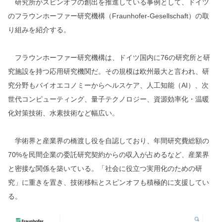
研究所がスピンオフの創出を推進している事例として、ドイツ
のフラウンホーファー研究機構（Fraunhofer-Gesellschaft）の取
り組みを紹介する。
フラウンホーファー研究機構は、ドイツ国内に76の研究所と研
究施設を持つ応用研究機関だ。その規模は欧州最大と言われ、研
究分野もバイオエコノミーからヘルスケア、人工知能（AI）、次
世代コンピューティング、量子テクノロジー、資源効率化・温暖
化対策技術、水素技術など幅広い。
学術界と産業界の橋渡し役を自認しており、年間研究費総額の
70%を民間企業の委託研究契約からの収入が占めるなど、産業界
と密接な関係を築いている。「社会に役立つ実用化のための研
究」に重きを置き、技術移転とスピンオフも積極的に支援してい
る。