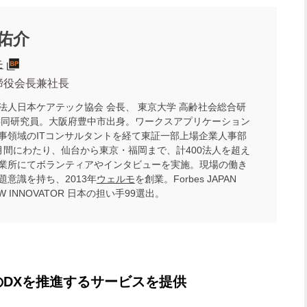
 佑介
モ
締役会長兼社長
法人日本ケアテック協会 会長、 東京大学 高齢社会総合研
共同研究員。大阪府豊中市出身。ワークスアプリケーション
事領域のITコンサルタントを経て東証一部上場企業人事部
月間にわたり、仙台から東京・福岡まで、計400法人を超え
業所にてボランティアやインタビューを実施。現場の働き
題意識を持ち、2013年
ウェルモ
を創業。Forbes JAPAN
NEW INNOVATOR 日本の担い手99選出。
DXを推進するサービスを提供