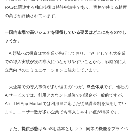
RAGに関連する独自技術は特許申請中であり、実務で使える精度
の高さが評価されています。
―国内市場で高いシェアを獲得している要因はどこにあるのでし
ょうか。
AI領域への投資は大企業が先行しており、当社としても大企業
での導入実績が次の導入につながりやすいことから、戦略的に大
企業向けのコミュニケーションに注力しています。
大企業での導入事例が多い理由の1つが、
料金体系
です。他社の
AIサービスでは、利用アカウント単位での課金が一般的ですが、
Alli LLM App Marketでは利用量に応じた従量課金制を採用してい
ます。ユーザー数が多い企業でも導入しやすい点が特徴です。
また、
提供形態
はSaaSを基本としつつ、同等の機能をプライベ