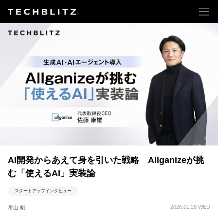
AI開発からあえて身を引いた戦略 Allganizeが挑
む「使えるAI」実装論
スタートアップインタビュー
2026.01.28 WED
常山 剛