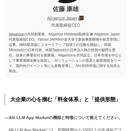
佐藤 康雄
Allganize Japan
代表取締役CEO
Allganize
の共同創業者、Allganize Holdings取締役 兼 Allganize Japan
代表取締役CEO。Yahoo! JAPANや楽天等で新規事業開発や経営管理に
従事。MBA取得後にスタートアップ領域での活動を開始し、韓国
5Rocks社の日本代表、米国Tapjoy社の日本法人執行役員や顧問を歴
任。自身の事業会社を創業後、Allganizeを共同設立。日本市場を中心と
して事業展開全般を統括し、AIソリューションの普及と顧客開拓をリー
ド。国内外のイベント等にも多数登壇し、AIやB2B市場に関する知見を
発信。
大企業の心を掴む「料金体系」と「提供形態」
―Alli LLM App Marketの機能と特徴について教えてください。
Alli LLM App Marketには、初期状態から100以上の生成AIアプ