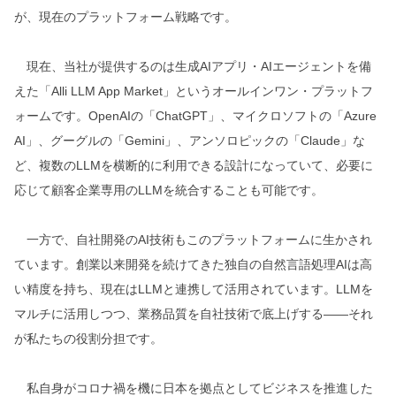
が、現在のプラットフォーム戦略です。
現在、当社が提供するのは生成AIアプリ・AIエージェントを備
えた「Alli LLM App Market」というオールインワン・プラットフ
ォームです。OpenAIの「ChatGPT」、マイクロソフトの「Azure
AI」、グーグルの「Gemini」、アンソロピックの「Claude」な
ど、複数のLLMを横断的に利用できる設計になっていて、必要に
応じて顧客企業専用のLLMを統合することも可能です。
一方で、自社開発のAI技術もこのプラットフォームに生かされ
ています。創業以来開発を続けてきた独自の自然言語処理AIは高
い精度を持ち、現在はLLMと連携して活用されています。LLMを
マルチに活用しつつ、業務品質を自社技術で底上げする――それ
が私たちの役割分担です。
私自身がコロナ禍を機に日本を拠点としてビジネスを推進した