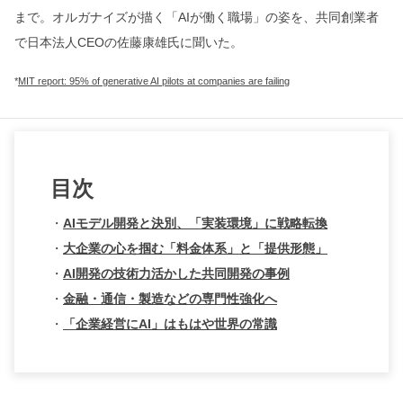
まで。オルガナイズが描く「AIが働く職場」の姿を、共同創業者
で日本法人CEOの佐藤康雄氏に聞いた。
*
MIT report: 95% of generative AI pilots at companies are failing
目次
・
AIモデル開発と決別、「実装環境」に戦略転換
・
大企業の心を掴む「料金体系」と「提供形態」
・
AI開発の技術力活かした共同開発の事例
・
金融・通信・製造などの専門性強化へ
・
「企業経営にAI」はもはや世界の常識