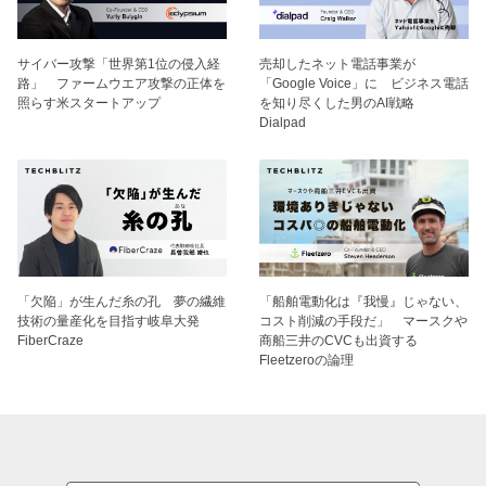
サイバー攻撃「世界第1位の侵入経
売却したネット電話事業が
路」 ファームウエア攻撃の正体を
「Google Voice」に ビジネス電話
照らす米スタートアップ
を知り尽くした男のAI戦略
Dialpad
「欠陥」が生んだ糸の孔 夢の繊維
「船舶電動化は『我慢』じゃない、
技術の量産化を目指す岐阜大発
コスト削減の手段だ」 マースクや
FiberCraze
商船三井のCVCも出資する
Fleetzeroの論理