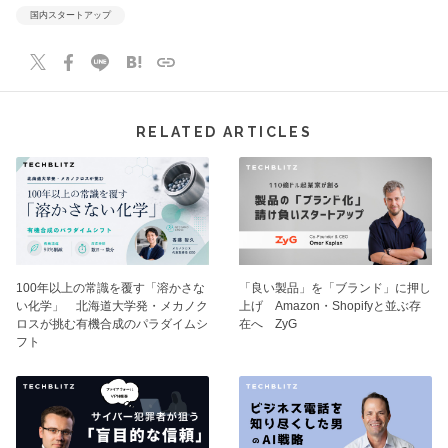
国内スタートアップ
RELATED ARTICLES
100年以上の常識を覆す「溶かさな
「良い製品」を「ブランド」に押し
い化学」 北海道大学発・メカノク
上げ Amazon・Shopifyと並ぶ存
ロスが挑む有機合成のパラダイムシ
在へ ZyG
フト