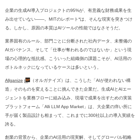
企業の生成AI導入プロジェクトの95%が、有意義な財務成果を生
み出せていない――。MITのレポート*は、そんな現実を突きつけ
る。しかし、原因の本質はAIツールの性能ではなさそうだ。
業界固有のルール、部門ごとに分断された社内データ、未整備の
AIガバナンス、そして「仕事が奪われるのではないか」という現
場の心理的な抵抗感。こういった組織側の課題こそが、AI活用の
ボトルネックになっているケースは多いという。
Allganize
（オルガナイズ）は、こうした「AIが使われない構
造」そのものを変えることに挑んできた企業だ。生成AIとAIエー
ジェントを業務フローに組み込み、現場で成果を出すための実装
プラットフォーム「Alli LLM App Market」は、大企業の痒い所に
手が届く製品設計も相まって、これまでに300社以上の導入実績を
誇る。
創業の背景から、企業のAI活用の現実解、そしてグローバル戦略